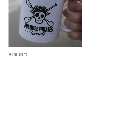
커피 머그
가격
CA$15.00
성인