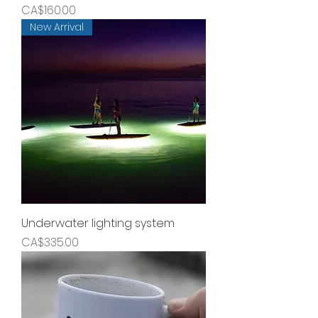
가격
CA$160.00
New Arrival
Underwater lighting system
가격
CA$335.00