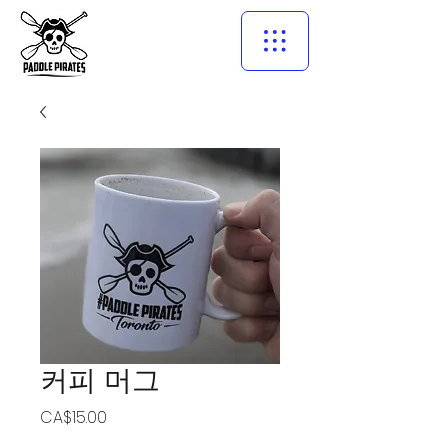
커피 머그
가
CA$15.00
격