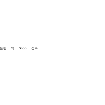
패들링
약
Shop
접촉